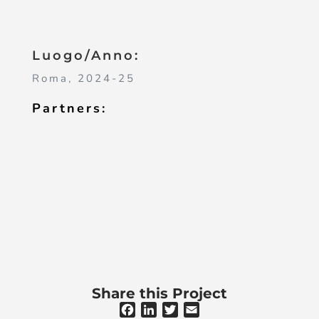
Luogo/Anno:
Roma, 2024-25
Partners:
Share this Project
F
L
T
E