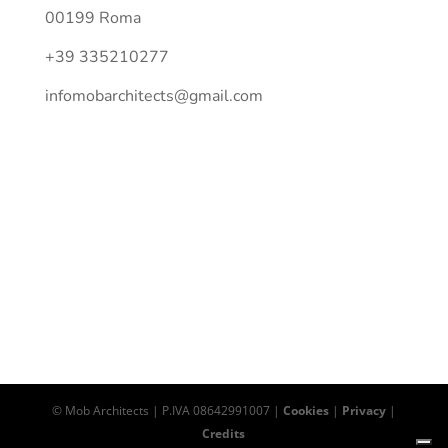
00199 Roma
+39 335210277
infomobarchitects@gmail.com
Follow Us
© Mob Architects | P.IVA 08642991007 |
Cookies
|
Privacy
|
Credits